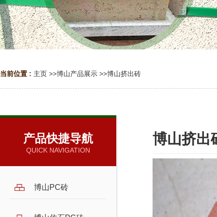
当前位置 :
主页
>>
博山产品展示
>>
博山挤出砖
博山挤出
产品快捷导航
QUICK NAVIGATION
博山PC砖