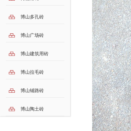
博山多孔砖
博山广场砖
博山建筑用砖
博山拉毛砖
博山铺路砖
博山陶土砖