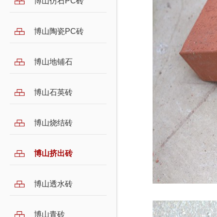
博山仿石PC砖
博山陶瓷PC砖
博山地铺石
博山石英砖
博山烧结砖
博山挤出砖
博山透水砖
博山青砖