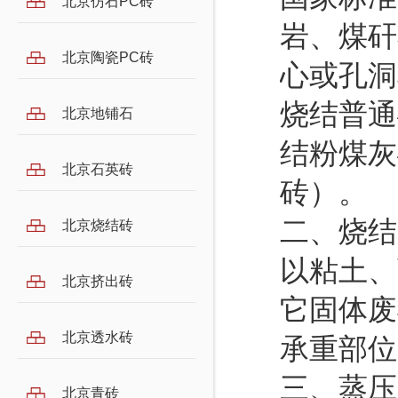
北京仿石PC砖
岩、煤矸
北京陶瓷PC砖
心或孔洞
烧结普通
北京地铺石
结粉煤灰
北京石英砖
砖）。
二、烧结
北京烧结砖
以粘土、
北京挤出砖
它固体废
北京透水砖
承重部
三、蒸压
北京青砖