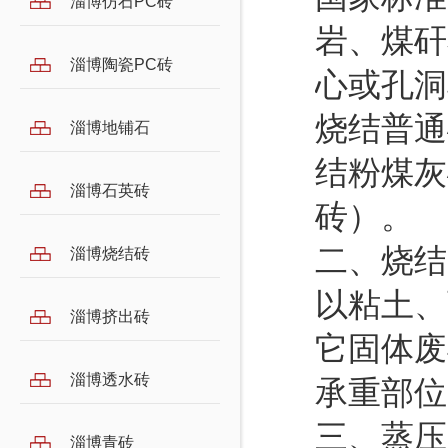
淄博仿石PC砖
岩、煤矸
淄博陶瓷PC砖
心或孔洞
烧结普通
淄博地铺石
结粉煤灰
淄博石英砖
砖）。
二、烧结
淄博烧结砖
以粘土、
淄博挤出砖
它固体废
淄博透水砖
承重部
三、蒸压
淄博青砖