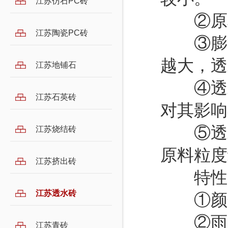
江苏仿石PC砖
②原料
江苏陶瓷PC砖
③膨润
越大，透
江苏地铺石
④透水
江苏石英砖
对其影响
⑤透水
江苏烧结砖
原料粒度
江苏挤出砖
特性
江苏透水砖
①颜色
②雨后
江苏青砖