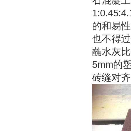
石混凝土
1:0.
的和易性
也不得过
蘸水灰比
5mm的
砖缝对齐