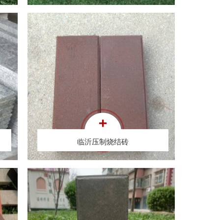
临沂压制烧结砖