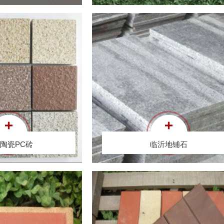
临沂地铺石
临沂压制烧结砖
陶瓷PC砖
临沂地铺石