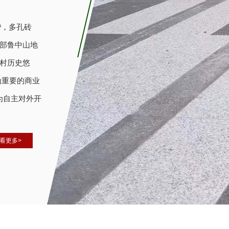
砖
，
多孔砖
部鲁中山地
周村历史悠
为重要的商业
准为自主对外开
看更多>