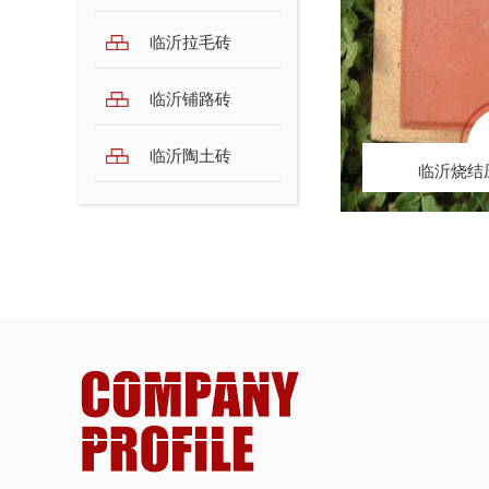
临沂拉毛砖
临沂烧结压制转（红色...
临沂烧
临沂铺路砖
临沂陶土砖
临沂烧结