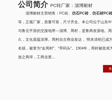
公司简介
PC转厂家：淄博耐材
淄博耐材主营销售：PC砖、
仿石PC砖
，
仿石材PC
等，正规厂家，质量可靠，尺寸齐全。本公司位于山东中
与鲁北平原的交接地带---淄博、周村，是鲁商发源地。
久，文化底蕴深厚。周村自古商业发达， 明末清初已成
名镇，被誉为“金周村”、“旱码头”。1904年，周村被批
放之商埠，工商业更...
查