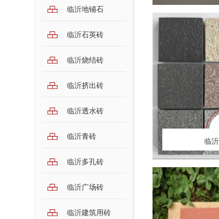
临沂地铺石
临沂石英砖
临沂烧结砖
临沂挤出砖
临沂陶瓷PC砖
临沂透水砖
临沂青砖
临沂
临沂多孔砖
临沂广场砖
临沂建筑用砖