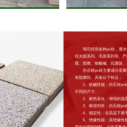
我司经营各种pc砖，透水砖
括光面系列、毛面系列等。产
观、阻燃、耐酸碱、抗腐蚀、
仿石材pc砖主要成分是聚碳
有阻燃性。具备以下特点：
1、机械性能：仿石材pc
不同的尺寸。
2、耐热老化：增强的温度指
3、耐溶剂性：仿石材pc砖
4、稳定性：在高温下易于
5、绝缘性能：其绝缘性较